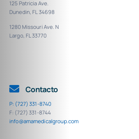
125 Patricia Ave.
Dunedin, FL 34698
1280 Missouri Ave. N
Largo, FL 33770
Contacto
P: (727) 331-8740
F: (727) 331-8744
info@amamedicalgroup.com