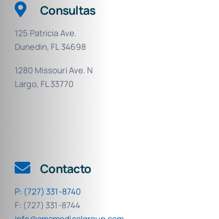
Consultas
125 Patricia Ave.
Dunedin, FL 34698
1280 Missouri Ave. N
Largo, FL 33770
Contacto
P: (727) 331-8740
F: (727) 331-8744
info@amamedicalgroup.com